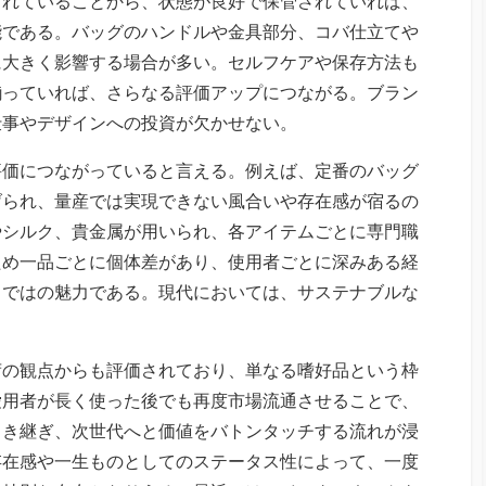
られていることから、状態が良好で保管されていれば、
能である。バッグのハンドルや金具部分、コバ仕立てや
に大きく影響する場合が多い。セルフケアや保存方法も
揃っていれば、さらなる評価アップにつながる。ブラン
仕事やデザインへの投資が欠かせない。
評価につながっていると言える。例えば、定番のバッグ
げられ、量産では実現できない風合いや存在感が宿るの
やシルク、貴金属が用いられ、各アイテムごとに専門職
ため一品ごとに個体差があり、使用者ごとに深みある経
らではの魅力である。現代においては、サステナブルな
荷の観点からも評価されており、単なる嗜好品という枠
愛用者が長く使った後でも再度市場流通させることで、
引き継ぎ、次世代へと価値をバトンタッチする流れが浸
存在感や一生ものとしてのステータス性によって、一度