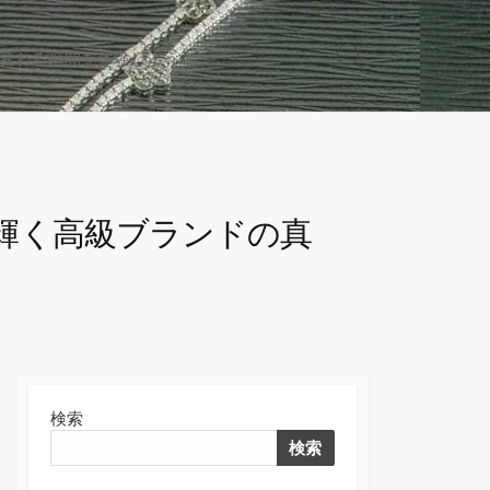
変わる瞬間を体験しよう！
検
索
切
り
替
え
輝く高級ブランドの真
検索
検索