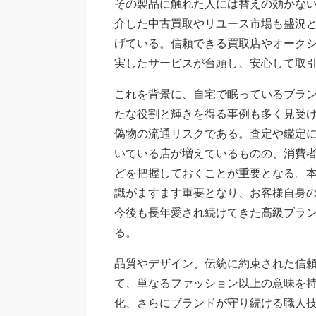
その製品に触れた人には替えの効かな
介した中古買取やリユース市場も盛況
げている。信頼できる買取店やオーク
実したサービスが台頭し、安心して取
これを背景に、自宅で眠っているブラ
たな役割と輝きを得る事例も多く見受
偽物の流通リスクである。査定や鑑定
いている店が増えているものの、消費
どを把握しておくことが重要となる。
識がますます重要となり、お客様自身
今後も長年愛され続けてきた高級ブラ
る。
品質やデザイン、伝統に約束された信
て、単なるファッション以上の意味を
化、さらにブランドが守り続ける職人