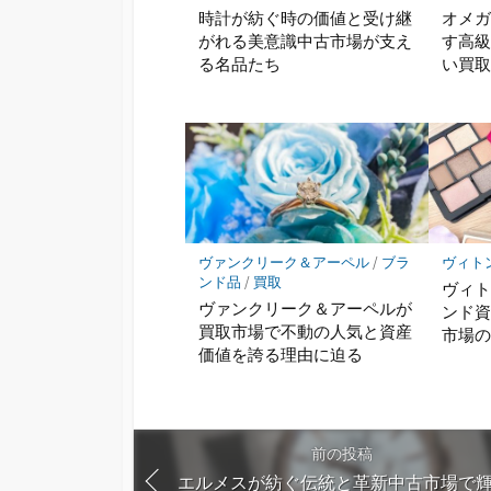
時計が紡ぐ時の価値と受け継
オメ
がれる美意識中古市場が支え
す高
る名品たち
い買
ヴァンクリーク＆アーペル
/
ブラ
ヴィト
ンド品
/
買取
ヴィ
ヴァンクリーク＆アーペルが
ンド
買取市場で不動の人気と資産
市場
価値を誇る理由に迫る
前の投稿
エルメスが紡ぐ伝統と革新中古市場で