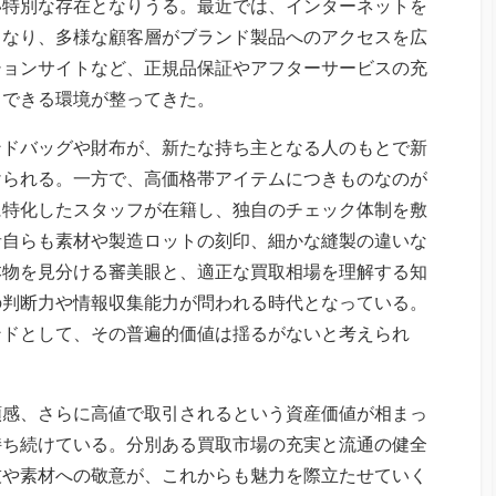
い特別な存在となりうる。最近では、インターネットを
となり、多様な顧客層がブランド製品へのアクセスを広
ションサイトなど、正規品保証やアフターサービスの充
引できる環境が整ってきた。
ンドバッグや財布が、新たな持ち主となる人のもとで新
けられる。一方で、高価格帯アイテムにつきものなのが
に特化したスタッフが在籍し、独自のチェック体制を敷
者自らも素材や製造ロットの刻印、細かな縫製の違いな
本物を見分ける審美眼と、適正な買取相場を理解する知
の判断力や情報収集能力が問われる時代となっている。
ンドとして、その普遍的価値は揺るがないと考えられ
頼感、さらに高値で取引されるという資産価値が相まっ
持ち続けている。分別ある買取市場の充実と流通の健全
技や素材への敬意が、これからも魅力を際立たせていく