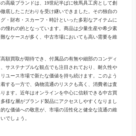
の高級ブランドは、19世紀半ばに牧馬具工房として創
の徹底したこだわりを受け継いできました。その独自の
ッグ・財布・スカーフ・時計といった多彩なアイテムに
ちの憧れの的となっています。商品は少量生産や希少素
困難なケースが多く、中古市場においても高い需要を維
ば高額買取が期待でき、付属品の有無や細部のコンディ
た、サステナブルな観点でも注目されており、耐久性や
、リユース市場で新たな価値を持ち続けます。このよう
定着する一方で、偽物流通のリスクも高く、消費者は査
あります。近年はオンラインを中心に信頼できる中古買
、多様な層がブランド製品にアクセスしやすくなりまし
遍的な価値への敬意が、市場の活性化と健全な流通の維
ないでしょう。