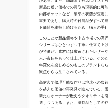
がある。また、細部まで丹念に仕立て
新品に近い価格での買取も現実的に可
内部ポケットなど、細部の状態が査定
重要であり、購入時の付属品がすべて
ド価値を維持し続けるため、職人の手
このことが新品価格や中古市場での高
シリーズはひとつずつ丁寧に仕立て上
が特徴だ。素材には厳選されたレザー
人が責任をもって仕上げている。その
年変化を楽しめるのもこのブランドな
観点からも注目されている。
高耐久で修理可能な作りは地球への負
を越えた価値の再発見が進んでいる。
新たなオーナーが歴史やクオリティを
透しつつある。また、贈答品としての