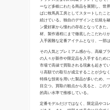
日
ーなど多岐にわたる商品を展開し、世
ばに牧馬具工房としてスタートしたこ
続けている。独自のデザインと伝統を
ン愛好家から憧れの存在となってきた
材、製作過程にまで徹底したこだわり
入手困難な定番アイテムとなり、一部
その人気とプレミアム感から、高級ブ
の人々が新作や限定品を入手するため
市場で高値で買取される現象も起きて
り高額での取引が成立することが少な
特殊な技術を用いた製品が多いため、
目立つ。買取の観点から見ると、この
的高い水準で推移している。
定番モデルだけではなく、限定品やコ