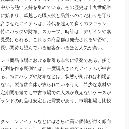
界中から熱い支持を集めている。
その歴史は十九世紀半
とに始まり、卓越した職人技と品質へのこだわりを守り
融合させたアイテムは、時代を超えて多くのファッショ
。特にバッグや財布、スカーフ、時計は、デザインや素
が見受けられる。これらの商品群は発売されるや否や、
は長い間待ち望んでいる顧客がいるほど人気が高い。
ランド商品市場における取引も非常に活発である。多く
に行列を作る裏側では、一度購入されたアイテムが中古
いる。特にバッグや財布などは、状態が良ければ相場よ
くない。製造数自体が絞られているうえ、希少な素材や
一定期間を経ても中古市場での人気が衰えないケースが
ブランドの商品は安定した需要があり、市場相場も比較
レクションアイテムなどにはさらに高い価値が付く傾向