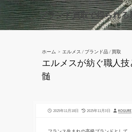
コ
ン
ブランド買取で得られる
テ
ン
ツ
へ
ス
ホーム
>
エルメス
/
ブランド品
/
買取
キ
エルメスが紡ぐ職人技
ッ
プ
髄
公
最
投
2025年11月18日
2025年11月3日
KOGURE
開
終
稿
日
更
者
新
フランス生まれの高級ブランドとして