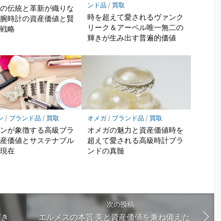
ンド品
/
買取
ガの伝統と革新が織りな
時を超えて愛されるヴァンク
級腕時計の資産価値と賢
リーク＆アーペル唯一無二の
取戦略
輝きが生み出す普遍的価値
ン
/
ブランド品
/
買取
オメガ
/
ブランド品
/
買取
トンが象徴する高級ブラ
オメガの魅力と資産価値時を
資産価値とサステナブル
超えて愛される高級時計ブラ
の現在
ンドの真髄
次の投稿
輝き
エルメスの本質 美と資産価値を兼ね備えた