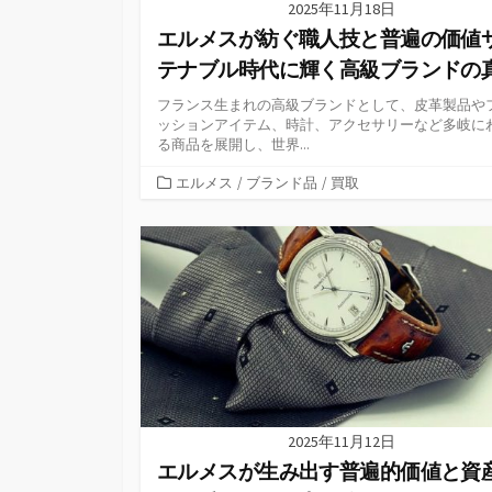
2025年11月18日
エルメスが紡ぐ職人技と普遍の価値
テナブル時代に輝く高級ブランドの
フランス生まれの高級ブランドとして、皮革製品や
ッションアイテム、時計、アクセサリーなど多岐に
る商品を展開し、世界...
カ
エルメス
/
ブランド品
/
買取
テ
ゴ
リ
ー
2025年11月12日
エルメスが生み出す普遍的価値と資