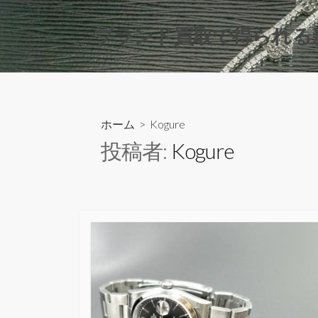
コ
ン
ブランド買取で得られる
テ
ン
ツ
へ
ス
ホーム
> Kogure
キ
投稿者:
Kogure
ッ
プ