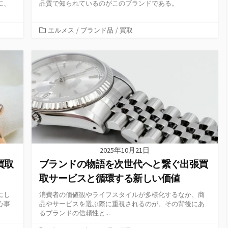
に、
品質で知られているのがこのブランドである。
カ
エルメス
/
ブランド品
/
買取
テ
ゴ
リ
ー
2025年10月21日
買取
ブランドの物語を次世代へと繋ぐ出張買
取サービスと循環する新しい価値
にし
消費者の価値観やライフスタイルが多様化するなか、商
心事
品やサービスを選ぶ際に重視されるのが、その背後にあ
るブランドの信頼性と...