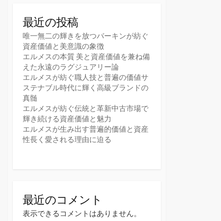
最近の投稿
唯一無二の輝きを放つバーキンが紡ぐ
資産価値と美意識の象徴
エルメスの本質 美と資産価値を兼ね備
えた永遠のラグジュアリー論
エルメスが紡ぐ職人技と普遍の価値サ
ステナブル時代に輝く高級ブランドの
真髄
エルメスが紡ぐ伝統と革新中古市場で
輝き続ける資産価値と魅力
エルメスが生み出す普遍的価値と資産
性長く愛される理由に迫る
最近のコメント
表示できるコメントはありません。