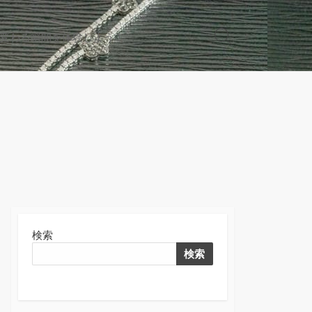
変わる瞬間を体験しよう！
検
索
切
り
替
え
検索
検索