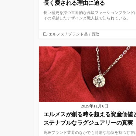
長く愛される理由に迫る
長い歴史を持つ世界的な高級ファッションブランド
その卓越したデザインと職人技で知られている。
カ
エルメス
/
ブランド品
/
買取
テ
ゴ
リ
ー
2025年11月6日
エルメスが創る時を超える資産価値
ステナブルなラグジュアリーの真実
高級ブランド業界のなかでも特別な地位を持つ存在