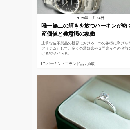
2025年11月24日
唯一無二の輝きを放つバーキンが紡
産価値と美意識の象徴
上質な皮革製品の世界における一つの象徴に挙げら
アイテムとして、多くの愛好家や専門家がその名前
げる製品がある。
カ
バーキン
/
ブランド品
/
買取
テ
ゴ
リ
ー