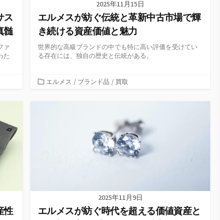
2025年11月15日
サス
エルメスが紡ぐ伝統と革新中古市場で輝
真髄
き続ける資産価値と魅力
ファ
世界的な高級ブランドの中でも特に高い評価を受けてい
わた
る存在には、独自の歴史と伝統がある。
カ
エルメス
/
ブランド品
/
買取
テ
ゴ
リ
ー
2025年11月9日
産性
エルメスが紡ぐ時代を超える価値資産と