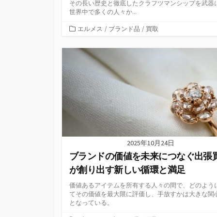
その長い歴史と徹底したクラフツマンシップを武器
世界中で多くの人々か...
カ
エルメス
/
ブランド品
/
買取
テ
ゴ
リ
ー
2025年10月24日
ブランドの価値を未来につなぐ出張
が創り出す新しい循環と満足
価値あるアイテムを所有する人々の間で、どのよう
てその価値を最大限に評価し、手放すかは大きな関
となっている。