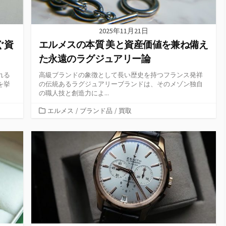
2025年11月21日
ぐ資
エルメスの本質 美と資産価値を兼ね備え
た永遠のラグジュアリー論
れる
高級ブランドの象徴として長い歴史を持つフランス発祥
を挙
の伝統あるラグジュアリーブランドは、そのメゾン独自
の職人技と創造力によ...
カ
エルメス
/
ブランド品
/
買取
テ
ゴ
リ
ー