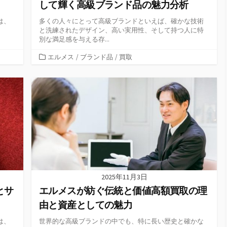
して輝く高級ブランド品の魅力分析
は、
多くの人々にとって高級ブランドといえば、確かな技術
と洗練されたデザイン、高い実用性、そして持つ人に特
別な満足感を与える存...
カ
エルメス
/
ブランド品
/
買取
テ
ゴ
リ
ー
2025年11月3日
とサ
エルメスが紡ぐ伝統と価値高額買取の理
由と資産としての魅力
は、
世界的な高級ブランドの中でも、特に長い歴史と確かな