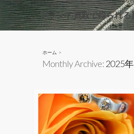
コ
ン
ブランド買取で得られる
テ
ン
ツ
へ
ス
ホーム
>
キ
Monthly Archive:
2025
ッ
プ