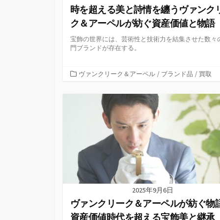
時を超える美と詩情を纏うヴァンク
ク＆アーペルが紡ぐ資産価値と物語
宝飾の世界には、芸術性と技術力を結集させた数々
門ブランドが存在する。
カ
ヴァンクリーク＆アーペル
/
ブランド品
/
買取
テ
ゴ
リ
ー
2025年9月6日
ヴァンクリーク＆アーペルが紡ぐ物
資産価値時代を超える宝飾美と継承