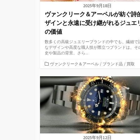
2025年9月18日
ヴァンクリーク＆アーペルが紡ぐ詩
ザインと永遠に受け継がれるジュエ
の価値
数多くの高級ジュエリーブランドの中でも、繊細で
なデザインや高度な職人技が際立つブランドは、そ
史や製品の背景、さら...
カ
ヴァンクリーク＆アーペル
/
ブランド品
/
買取
テ
ゴ
リ
ー
2025年9月12日