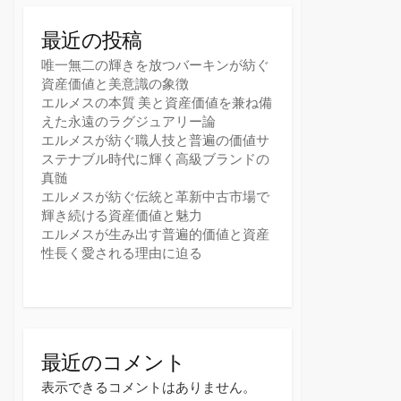
最近の投稿
唯一無二の輝きを放つバーキンが紡ぐ
資産価値と美意識の象徴
エルメスの本質 美と資産価値を兼ね備
えた永遠のラグジュアリー論
エルメスが紡ぐ職人技と普遍の価値サ
ステナブル時代に輝く高級ブランドの
真髄
エルメスが紡ぐ伝統と革新中古市場で
輝き続ける資産価値と魅力
エルメスが生み出す普遍的価値と資産
性長く愛される理由に迫る
最近のコメント
表示できるコメントはありません。