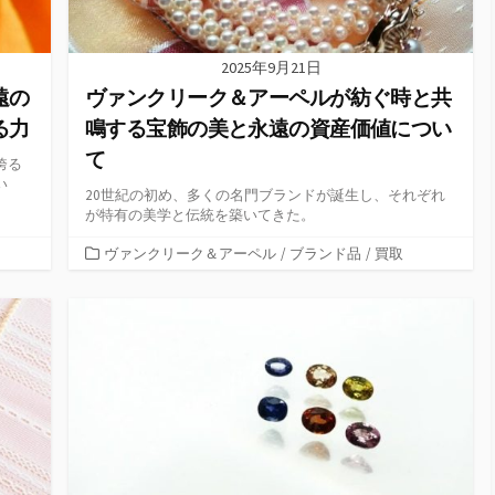
2025年9月21日
遠の
ヴァンクリーク＆アーペルが紡ぐ時と共
る力
鳴する宝飾の美と永遠の資産価値につい
て
誇る
い
20世紀の初め、多くの名門ブランドが誕生し、それぞれ
が特有の美学と伝統を築いてきた。
カ
ヴァンクリーク＆アーペル
/
ブランド品
/
買取
テ
ゴ
リ
ー