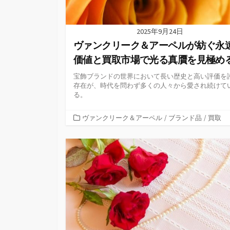
2025年9月24日
ヴァンクリーク＆アーペルが紡ぐ永
価値と買取市場で光る真贋を見極め
宝飾ブランドの世界において長い歴史と高い評価を
存在が、時代を問わず多くの人々から愛され続けて
る。
カ
ヴァンクリーク＆アーペル
/
ブランド品
/
買取
テ
ゴ
リ
ー