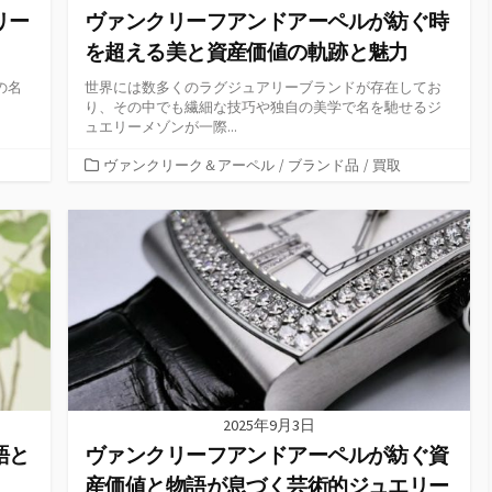
リー
ヴァンクリーフアンドアーペルが紡ぐ時
を超える美と資産価値の軌跡と魅力
の名
世界には数多くのラグジュアリーブランドが存在してお
り、その中でも繊細な技巧や独自の美学で名を馳せるジ
ュエリーメゾンが一際...
カ
ヴァンクリーク＆アーペル
/
ブランド品
/
買取
テ
ゴ
リ
ー
2025年9月3日
語と
ヴァンクリーフアンドアーペルが紡ぐ資
産価値と物語が息づく芸術的ジュエリー