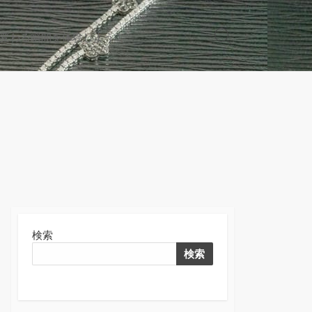
変わる瞬間を体験しよう！
検
索
切
り
替
え
検索
検索