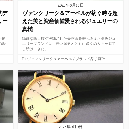
2025年9月15日
的デ
ヴァンクリーク＆アーペルが紡ぐ時を超
リー
えた美と資産価値愛されるジュエリーの
真髄
詩的
繊細な職人技や洗練された美意識を兼ね備えた高級ジュ
の歴
エリーブランドは、長い歴史とともに多くの人々を魅了
し続けてきた。
カ
ヴァンクリーク＆アーペル
/
ブランド品
/
買取
テ
ゴ
リ
ー
2025年9月9日