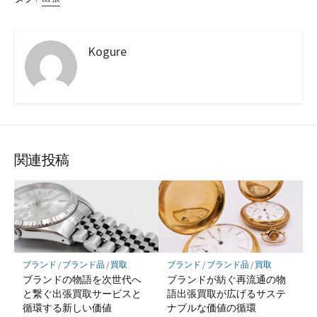
Kogure
関連投稿
ブランド
/
ブランド品
/
買取
ブランド
/
ブランド品
/
買取
ブランドの物語を次世代へ
ブランドが紡ぐ再流通の物
と繋ぐ出張買取サービスと
語出張買取が広げるサステ
循環する新しい価値
ナブルな価値の循環