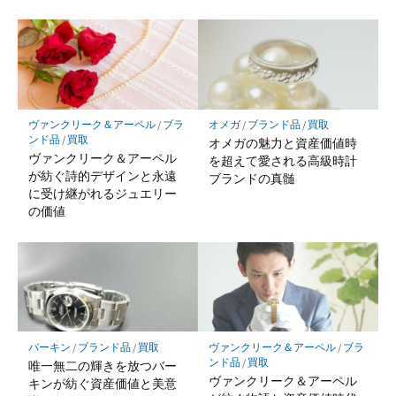
ヴァンクリーク＆アーペル
/
ブラ
オメガ
/
ブランド品
/
買取
ンド品
/
買取
オメガの魅力と資産価値時
ヴァンクリーク＆アーペル
を超えて愛される高級時計
が紡ぐ詩的デザインと永遠
ブランドの真髄
に受け継がれるジュエリー
の価値
バーキン
/
ブランド品
/
買取
ヴァンクリーク＆アーペル
/
ブラ
ンド品
/
買取
唯一無二の輝きを放つバー
ヴァンクリーク＆アーペル
キンが紡ぐ資産価値と美意