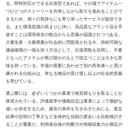
る。即時対応ができる出張型であれば、その場でアイテム一
つひとつのストーリーを共有しながら取引を進めることがで
きるため、個々の気持ちにも寄り添ったサービスが提供でき
る。また環境意識の高まりに伴い、高品質なブランド品を手
放すことは環境保全の観点からも意義が認識されつつある。
大量生産・大量廃棄が社会的に問題視される今、持続可能な
価値循環の一端を担う方法として、出張買取を活用し、不要
となったアイテムが再び誰かのもとで役立つことは大きな意
味を持っている。市場の需要に合わせて別の所有者へと受け
継がれる仕組みは、単なる物品の受け渡し以上の社会的意義
を帯びている。
選ぶ際には、必ずいくつかの業者で相見積もりを取ることが
推奨されている。評価基準や価格設定は業者によって微妙な
違いが存在するため、最良の条件を引き出すためにも、査定
結果や説明の丁寧さなど全体的な信頼の度合いを比較検討す
ることが重要だ。利用者自身の判断力や情報収集力が満足の