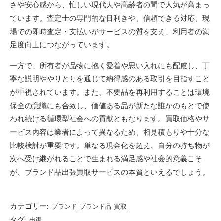
さや安心感から、忙しい現代人や高齢者の間で人気が高まっ
ています。査定士の専門的な目利きや、信頼できる対応、現
場での即時査定・支払いがサービスの質を支え、利用者の満
足度向上につながっています。
一方で、所有者が品物に抱く愛着や思い入れにも配慮し、丁
寧な説明ややりとりを通じて納得感のある取引を目指すこと
が重視されています。また、不要品を再利用することは環境
保全の意識にも合致し、価値ある品が新たな誰かのもとで使
われ続ける循環型社会への貢献ともなります。買取価格やサ
ービス内容は業者によって異なるため、相見積もりや十分な
比較検討が重要です。単なる現金化を超え、自分の持ち物が
次へ受け継がれることで生まれる満足感や社会的意義こそ
が、ブランド品出張買取サービスの本質といえるでしょう。
カテゴリー:
ブランド
ブランド品
買取
タグ:
出張