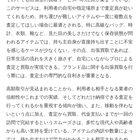
このサービスは、利用者の自宅や指定場所まで査定員が赴い
てくれるため、持ち運びが難しいアイテムや一度に複数点を
査定してほしい場合に最適とされる。特に高級なバッグ、時
計、衣類、靴など、見た目の美しさだけでなく保存状態が問
われるアイテムでは、持ち主自身が直接持ち出すことに不安
を感じるケースが少なくない。その点、出張買取であれば、
日常生活の流れを大きく崩さず、自宅にいながらプロによる
査定と買取が実現できる。ブランド品に関する出張買取を行
う際には、査定士の専門的な目利きが重要となる。
高額取引が見込まれることから、利用者も相手となる業者の
信頼性やこれまでの実績、そしてどれだけ納得できる査定を
行ってくれるかを重視する傾向が強い。また、移動を伴わな
いという点に加え、査定から買取、代金支払いまでが一回の
訪問で完結するというスムーズさは、多忙な現代人や高齢者
からも高い支持を受けている。アイテムの内訳や数量によっ
ては、持ち出すだけで労力がかかることも想定されるため、