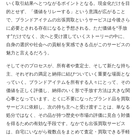
いく取引結果へとつながるポイントとなる。現金化だけを目
的とせず、「価値をリレーする」という意識が広がること
で、ブランドアイテムの出張買取というサービスは今後さら
に必要とされる存在になると予想される。ただ価値を“手放
す”だけでなく、次へと受け渡していくストーリーの中に、
自身の選択や社会への貢献を実感できる点がこのサービスの
魅力と言えるだろう。
そしてそのプロセスが、所有者や査定士、そして新たな持ち
主、それぞれの満足と納得に結びついていく重要な場面とな
っていく。ブランドアイテムを所有する人々にとって、その
価値を正しく評価し、納得のいく形で手放す方法は大きな関
心事となっています。とくに不要になったブランド品を買取
サービスに依頼し、次の持ち主へと受け渡すことは、単なる
処分ではなく、その品が持つ歴史や市場の評価に見合う対価
を得るための有効な手段です。なかでも出張買取サービス
は、自宅にいながら複数点をまとめて査定・買取できる手軽