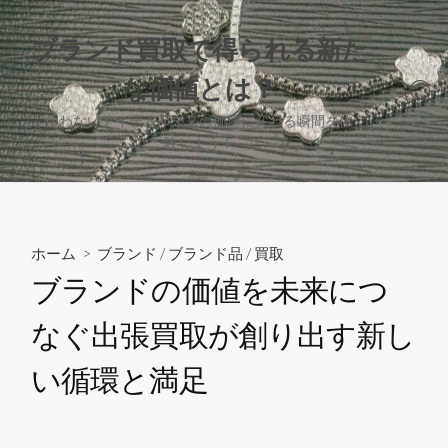
コ
ン
ブランド買取で得られる新た
テ
な価値とは？
ン
検
ツ
索
使わないアイテムが未来の価値に変わる瞬間を体
へ
切
験しよう！
り
ス
替
キ
え
ッ
プ
ホーム
>
ブランド
/
ブランド品
/
買取
ブランドの価値を未来につ
なぐ出張買取が創り出す新し
い循環と満足