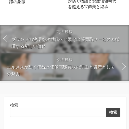
が紡ぐ物語と資産価値時代
識の象徴
を超える宝飾美と継承
前の投稿
ブランドの物語を次世代へと繋ぐ出張買取サービスと循
環する新しい価値
次の投稿
エルメスが紡ぐ伝統と価値高額買取の理由と資産として
の魅力
検索
検索