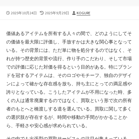
公
最
投
2025年10月24日
2025年9月29日
KOGURE
開
終
稿
日
更
者
新
価値あるアイテムを所有する人々の間で、どのようにしてそ
日
の価値を最大限に評価し、手放すかは大きな関心事となって
いる。
その背景には、ただ単に物を処分するのではなく、そ
れが持つ歴史的背景や流行、作り手のこだわり、そして市場
での評価に応じた対価を得るという目的がある。特にブラン
ドを冠するアイテムは、そのロゴやモチーフ、独自のデザイ
ンによって確かな存在感を放ち、持ち主にとっての満足感や
誇りとなっている。こうしたアイテムが不用になった時、多
くの人は通常廃棄するのではなく、買取という形で次の所有
者のもとへと橋渡しする道を選んでいる。買取に関して多く
の選択肢が存在するが、時間や移動の手間がかかることか
ら、手軽さや安心感が求められている。
その中でも出張型の買取サービスへの注目が集まっている。