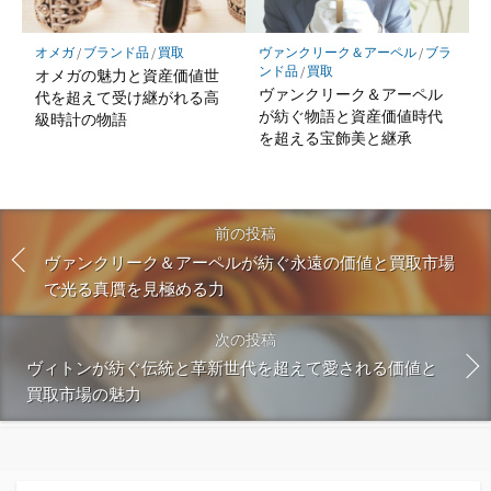
オメガ
/
ブランド品
/
買取
ヴァンクリーク＆アーペル
/
ブラ
ンド品
/
買取
オメガの魅力と資産価値世
ヴァンクリーク＆アーペル
代を超えて受け継がれる高
が紡ぐ物語と資産価値時代
級時計の物語
を超える宝飾美と継承
前の投稿
ヴァンクリーク＆アーペルが紡ぐ永遠の価値と買取市場
で光る真贋を見極める力
次の投稿
ヴィトンが紡ぐ伝統と革新世代を超えて愛される価値と
買取市場の魅力