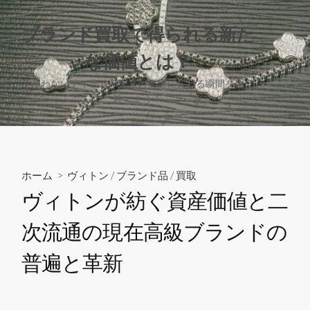
コ
ン
ブランド買取で得られる新た
テ
な価値とは？
ン
検
ツ
索
使わないアイテムが未来の価値に変わる瞬間を体
へ
切
験しよう！
り
ス
替
キ
え
ッ
プ
ホーム
>
ヴィトン
/
ブランド品
/
買取
ヴィトンが紡ぐ資産価値と二
次流通の現在高級ブランドの
普遍と革新