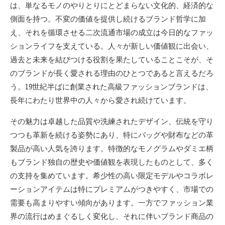
は、単なるモノのやりとりにとどまらない文化的、経済的な
側面を持つ。不変の価値を提供し続けるブランド哲学に加
え、それを循環させる二次流通市場の成立は今日的なファッ
ションライフを支えている。人々が新しい価値観に出会い、
過去と未来を結びつける役割を果たしていることこそが、そ
のブランドが長く愛される理由のひとつであると言えるだろ
う。19世紀半ばに創業された高級ファッションブランドは、
長年にわたり世界中の人々から愛され続けています。
その魅力は卓越した品質や洗練されたデザイン、伝統を守り
つつも革新を続ける姿勢にあり、特にバッグや財布などの革
製品が高い人気を誇ります。特徴的なモノグラムやダミエ柄
もブランド独自の歴史や価値観を表現したものとして、多く
の支持を集めています。希少性の高い限定モデルやコラボレ
ーションアイテムは特にプレミアムがつきやすく、市場での
需要も高まりやすい傾向があります。一方でファッション業
界の流行はめまぐるしく変化し、それに伴いブランド商品の