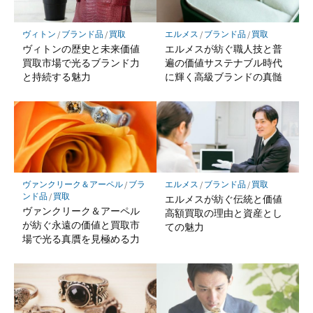
ヴィトン
/
ブランド品
/
買取
エルメス
/
ブランド品
/
買取
ヴィトンの歴史と未来価値
エルメスが紡ぐ職人技と普
買取市場で光るブランド力
遍の価値サステナブル時代
と持続する魅力
に輝く高級ブランドの真髄
ヴァンクリーク＆アーペル
/
ブラ
エルメス
/
ブランド品
/
買取
ンド品
/
買取
エルメスが紡ぐ伝統と価値
ヴァンクリーク＆アーペル
高額買取の理由と資産とし
が紡ぐ永遠の価値と買取市
ての魅力
場で光る真贋を見極める力