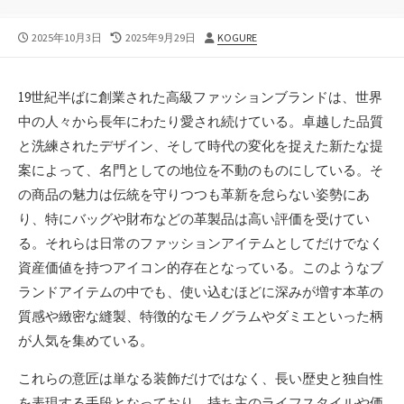
公
最
投
2025年10月3日
2025年9月29日
KOGURE
開
終
稿
日
更
者
新
19世紀半ばに創業された高級ファッションブランドは、世界
日
中の人々から長年にわたり愛され続けている。
卓越した品質
と洗練されたデザイン、そして時代の変化を捉えた新たな提
案によって、名門としての地位を不動のものにしている。そ
の商品の魅力は伝統を守りつつも革新を怠らない姿勢にあ
り、特にバッグや財布などの革製品は高い評価を受けてい
る。それらは日常のファッションアイテムとしてだけでなく
資産価値を持つアイコン的存在となっている。このようなブ
ランドアイテムの中でも、使い込むほどに深みが増す本革の
質感や緻密な縫製、特徴的なモノグラムやダミエといった柄
が人気を集めている。
これらの意匠は単なる装飾だけではなく、長い歴史と独自性
を表現する手段となっており、持ち主のライフスタイルや価