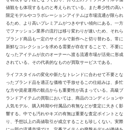
値観をも体現するものと考えられている。また希少性の高い
限定モデルやコラボレーションアイテムは市場流通が限られ
るため、より高いプレミアムがつきやすい傾向にある。一方
でファッション業界の流行は移り変わりが速いため、それら
ブランド商品も一定のサイクルで新作へと切り替わる。常に
新鮮なコレクションを求める需要が存在することで、不要に
なったアイテムが次のオーナーへ渡る流通市場が活発に形成
されている。その代表的なものが買取サービスである。
ライフスタイルの変化や新たなトレンドに合わせて不要とな
ったブランド品を適正な価格で手放せるこの仕組みは、多忙
な方や資産運用の観点からも重要性が高まっている。高級ブ
ランドアイテムの買取においては、商品のコンディションや
人気モデル、購入時期や付属品の有無などが査定に大きく影
響する。中でも汚れやキズの有無は重要な査定ポイントとな
り、予想以上の高値取引が成立することも珍しくない。実際
に一部の流通市場では、定番アイテムや廃盤モデルが価値を