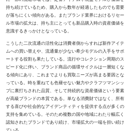
持ち続けているため、購入から数年が経過したものでも需要
が落ちにくい傾向がある。またブランド業界におけるリセー
ル市場の拡大は、持ち主にとっても新品購入時の資産価値を
意識するきっかけとなっている。
こうした二次流通の活性化は消費者側からすれば新作アイテ
ムへの買い替えや、流通量が少ない希少モデルの入手をサポ
ートする役割も果たしている。流行やコレクション周期のス
ピード化に伴い、ブランド商品の循環サイクルは一層短くな
る傾向にあり、これまでよりも買取ニーズが高まる要因とな
っている。時を重ねても色褪せない魅力やクラフツマンシッ
プに裏打ちされた品質、そして持続的な資産価値という要素
が高級ブランドの本質である。単なる消費財ではなく、所有
する喜びや社会的なアイデンティティを提供する点が多くの
支持を集めている。そのため複数の国や地域にわたり幅広く
認知されたブランドであり続け、市場拡大の一端を担い続け
ている。