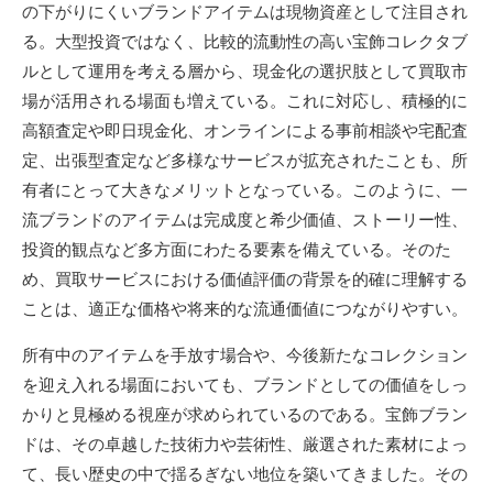
の下がりにくいブランドアイテムは現物資産として注目され
る。大型投資ではなく、比較的流動性の高い宝飾コレクタブ
ルとして運用を考える層から、現金化の選択肢として買取市
場が活用される場面も増えている。これに対応し、積極的に
高額査定や即日現金化、オンラインによる事前相談や宅配査
定、出張型査定など多様なサービスが拡充されたことも、所
有者にとって大きなメリットとなっている。このように、一
流ブランドのアイテムは完成度と希少価値、ストーリー性、
投資的観点など多方面にわたる要素を備えている。そのた
め、買取サービスにおける価値評価の背景を的確に理解する
ことは、適正な価格や将来的な流通価値につながりやすい。
所有中のアイテムを手放す場合や、今後新たなコレクション
を迎え入れる場面においても、ブランドとしての価値をしっ
かりと見極める視座が求められているのである。宝飾ブラン
ドは、その卓越した技術力や芸術性、厳選された素材によっ
て、長い歴史の中で揺るぎない地位を築いてきました。その