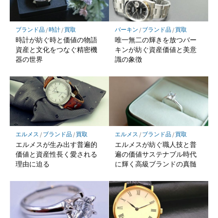
ブランド品
/
時計
/
買取
バーキン
/
ブランド品
/
買取
時計が紡ぐ時と価値の物語
唯一無二の輝きを放つバー
資産と文化をつなぐ精密機
キンが紡ぐ資産価値と美意
器の世界
識の象徴
エルメス
/
ブランド品
/
買取
エルメス
/
ブランド品
/
買取
エルメスが生み出す普遍的
エルメスが紡ぐ職人技と普
価値と資産性長く愛される
遍の価値サステナブル時代
理由に迫る
に輝く高級ブランドの真髄