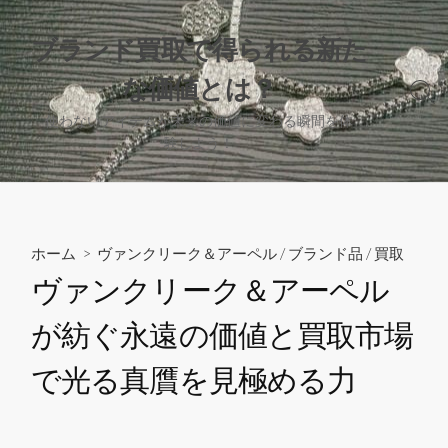
コ
ン
ブランド買取で得られる新た
テ
な価値とは？
ン
検
ツ
索
使わないアイテムが未来の価値に変わる瞬間を体
へ
切
験しよう！
り
ス
替
キ
え
ッ
プ
ホーム
>
ヴァンクリーク＆アーペル
/
ブランド品
/
買取
ヴァンクリーク＆アーペル
が紡ぐ永遠の価値と買取市場
で光る真贋を見極める力