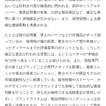
おいては目利きの質が徹底的に問われる。刻印やシリアルナ
ンバー、製造証明書の有無、公的な製品保証など、厳正な基
準に基づく本物鑑定が欠かせない。また、保管状態による微
細な価値変動も考慮される。
たとえば箱や証明書、替えのパーツなどの付属品がすべて揃
っているか、使用時の傷の程度、磨きやリペア歴の有無とい
ったディテールまでが評価基準のポイントとなる。こうした
厳正な査定が行われる背景には、エンドユーザーの“本物志
向”が年々高まっていることも挙げられる。また、買取専門
店の多くはブランドごとの専門スタッフを配属し、最新トレ
ンドや過去の発表コレクション、希少カラーや限定モデルの
市場流動性などに精通している。販売時期やストーリー、そ
のデザインのバックグラウンドまでも加味して総合的な価値
判断を行うことで、持ち主が納得できる高額査定が実現しや
すい。ブランドアイテムは、新品同様のコンディションは当
然高く評価されるが、アンティークやビンテージとして歴史