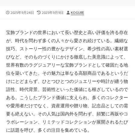
公
最
投
2025年9月24日
2025年9月9日
KOGURE
開
終
稿
日
更
者
新
宝飾ブランドの世界において長い歴史と高い評価を誇る存在
日
が、時代を問わず多くの人々から愛され続けている。
繊細な
技巧、ストーリー性の豊かなデザイン、希少性の高い素材選
びなど、そのものづくりにかける徹底した美意識によって、
世界有数のラグジュアリーな宝飾ブランドとして確固たる地
位を築いてきた。その魅力は単なる高額商品であるというだ
けにとどまらず、ひとつひとつのジュエリーや時計が纏う物
語性、時代背景、芸術性といった価値にも根ざしているので
ある。こうしたブランド価値に支えられ、多くのコレクター
や愛用者だけでなく、資産運用や贈り物、記念品としての需
要も絶えない。その人気は国内外を問わず、頻繁に再販やコ
ラボレーション、リミテッドコレクションが展開されるたび
に話題を呼び、多くの注目を集めている。