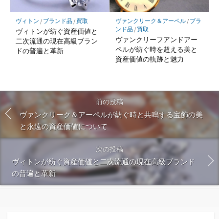
ヴィトン
/
ブランド品
/
買取
ヴァンクリーク＆アーペル
/
ブラ
ンド品
/
買取
ヴィトンが紡ぐ資産価値と
ヴァンクリーフアンドアー
二次流通の現在高級ブラン
ペルが紡ぐ時を超える美と
ドの普遍と革新
資産価値の軌跡と魅力
前の投稿
ヴァンクリーク＆アーペルが紡ぐ時と共鳴する宝飾の美
と永遠の資産価値について
次の投稿
ヴィトンが紡ぐ資産価値と二次流通の現在高級ブランド
の普遍と革新