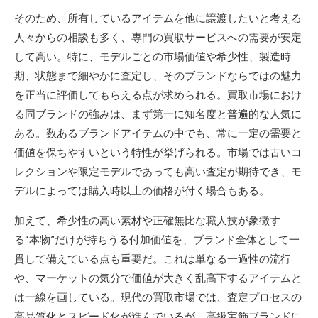
そのため、所有しているアイテムを他に譲渡したいと考える
人々からの相談も多く、専門の買取サービスへの需要が安定
して高い。特に、モデルごとの市場価値や希少性、製造時
期、状態まで細やかに査定し、そのブランドならではの魅力
を正当に評価してもらえる点が求められる。買取市場におけ
る同ブランドの強みは、まず第一に知名度と普遍的な人気に
ある。数あるブランドアイテムの中でも、常に一定の需要と
価値を保ちやすいという特性が挙げられる。市場では古いコ
レクションや限定モデルであっても高い査定が期待でき、モ
デルによっては購入時以上の価格が付く場合もある。
加えて、希少性の高い素材や正確無比な職人技が象徴す
る“本物”だけが持ちうる付加価値を、ブランド全体として一
貫して備えている点も重要だ。これは単なる一過性の流行
や、マーケットの気分で価値が大きく乱高下するアイテムと
は一線を画している。現代の買取市場では、査定プロセスの
高品質化とスピード化が進んでいるが、高級宝飾ブランドに