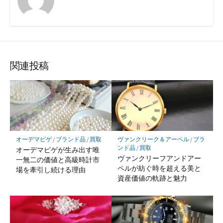
関連投稿
オーデマピゲ
/
ブランド品
/
買取
ヴァンクリーク＆アーペル
/
ブラ
ンド品
/
買取
オーデマピゲが生み出す唯
ヴァンクリーフアンドアー
一無二の価値と高級時計市
ペルが紡ぐ時を超える美と
場を牽引し続ける理由
資産価値の軌跡と魅力