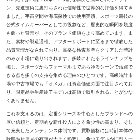
ン、先進技術に裏打ちされた信頼性で世界的な評価を得てき
ました。宇宙空間や海底探検での使用実績、スポーツ競技の
公式タイムキーパーとしての役割など、歴史的な瞬間を幾度
も飾った背景が、そのブランド価値をより高めています。ま
た、素材や製造過程、アフターサポートに至るまで徹底した
品質管理がなされており、厳格な検査基準をクリアした時計
のみが市場に送り出されます。多岐にわたるラインナップを
擁し、スポーツからフォーマルまであらゆるシーンで活躍で
きる点も多くの支持を集める理由のひとつです。高級時計市
場や中古市場でも「オメガ」は資産価値の面で注目されてお
り、限定品や生産終了モデルは高値で取引されることが少な
くありません。
これを支えるのは、定番シリーズを中心としたブランドへの
厚い信頼と、定期的な新作投入による希少性の高まり、そし
て充実したメンテナンス体制です。買取価格には時計本体の
状態や付属品の有無が大きく影響し、希少モデルや旧型ムー