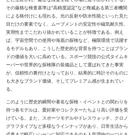
その厳格な検査基準は“高精度認定”など権威ある第三者機関
による格付けにも現れる。光の反射や防水性能といった見た
目だけの要素でなく、ムーブメントの安定性や磁気耐久性、
実用性までこだわり抜かれていることが特徴である。例え
ば、宇宙空間での使用や海底の探検など、極限環境で活躍す
るモデルもあり、こうした歴史的な背景を持つことはブラン
ドの価値を大いに高めている。スポーツ競技の公式タイムキ
ーパーや世界的な探検隊の装備品として選ばれてきた事実
が、信頼性の裏付けとなっており、結果的に時計そのものに
も大きなブランド価値、そしてプレミアム感が生まれてい
る。
このように歴史的瞬間や著名な探検・イベントとの関わりを
持つ各モデルは、愛好家やコレクターたちより高い評価を受
けている。また、スポーツモデルやドレスウォッチ、クロノ
グラフタイプなど多様なラインナップがあり、日常生活から
式典まで幅広いシーンに対応できるのも人気理由の一つとさ