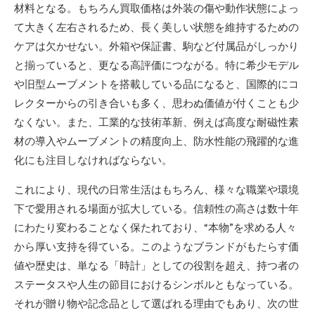
材料となる。もちろん買取価格は外装の傷や動作状態によっ
て大きく左右されるため、長く美しい状態を維持するための
ケアは欠かせない。外箱や保証書、駒など付属品がしっかり
と揃っていると、更なる高評価につながる。特に希少モデル
や旧型ムーブメントを搭載している品になると、国際的にコ
レクターからの引き合いも多く、思わぬ価値が付くことも少
なくない。また、工業的な技術革新、例えば高度な耐磁性素
材の導入やムーブメントの精度向上、防水性能の飛躍的な進
化にも注目しなければならない。
これにより、現代の日常生活はもちろん、様々な職業や環境
下で愛用される場面が拡大している。信頼性の高さは数十年
にわたり変わることなく保たれており、“本物”を求める人々
から厚い支持を得ている。このようなブランドがもたらす価
値や歴史は、単なる「時計」としての役割を超え、持つ者の
ステータスや人生の節目におけるシンボルともなっている。
それが贈り物や記念品として選ばれる理由でもあり、次の世