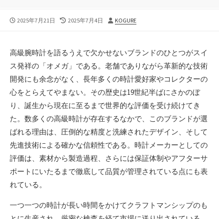
公
最
投
2025年7月21日
2025年7月4日
KOGURE
開
終
稿
日
更
者
新
高級腕時計を語るうえで欠かせないブランドのひとつがスイ
日
ス発祥の「オメガ」である。
老舗でありながら革新的な技術
開発にも余念がなく、長年多くの時計愛好家やコレクターの
心をとらえてやまない。その歴史は19世紀半ばにさかのぼ
り、誕生から現在に至るまで世界的な評価を受け続けてき
た。数多くの高級時計が存在するなかで、このブランドが選
ばれる理由は、圧倒的な精度と洗練されたデザイン、そして
先進技術による確かな信頼性である。時計メーカーとしての
評価は、素材から製造過程、さらには保証体制やアフターサ
ポートにいたるまで徹底して品質が管理されている点にも表
れている。
一つ一つの時計が長い時間をかけてクラフトマンシップのも
とに生産され、厳密な検査を経て市場に送り出されている。