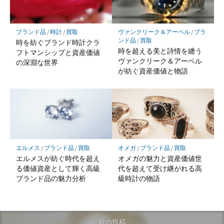
ブランド品
/
時計
/
買取
ヴァンクリーク＆アーペル
/
ブラ
ンド品
/
買取
時を紡ぐブランド時計クラ
時を超える美と詩情を纏う
フトマンシップと資産価値
ヴァンクリーク＆アーペル
の深淵な世界
が紡ぐ資産価値と物語
エルメス
/
ブランド品
/
買取
オメガ
/
ブランド品
/
買取
エルメスが紡ぐ時代を超え
オメガの魅力と資産価値世
る価値資産として輝く高級
代を超えて受け継がれる高
ブランド品の魅力分析
級時計の物語
前の投稿