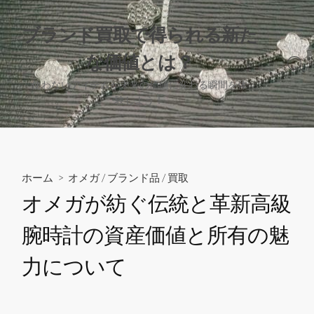
コ
ン
ブランド買取で得られる新た
テ
な価値とは？
ン
検
ツ
索
使わないアイテムが未来の価値に変わる瞬間を体
へ
切
験しよう！
り
ス
替
キ
え
ッ
プ
ホーム
>
オメガ
/
ブランド品
/
買取
オメガが紡ぐ伝統と革新高級
腕時計の資産価値と所有の魅
力について