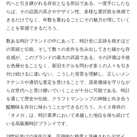
代へと引き継がれる存在となる所以である。一度手にしたな
らば、その品質の高さやデザイン性、多様な選択肢を体感で
きるだけでなく、年数を重ねるごとにその魅力が増していく
ことを実感できるだろう。
数ある時計ブランドの中にあって、時計史に足跡を残すほど
の実績と伝統、そして数々の名作を生み出してきた確かな存
在感が、このブランドの最大の武器である。その評価は今後
も色褪せることなく、新旧モデルを問わず多くの人々を引き
付け続けるに違いない。こうした背景を理解し、正しいメン
テナンスや適切な査定を受けることで、資産価値を守りなが
ら次世代へと受け継いでいくことが十分に可能である。時計
を通じて歴史や伝統、クラフトマンシップの神髄と向き合う
醍醐味を存分に味わうことができるだろう。スイス発祥の
「オメガ」は、時計業界において卓越した地位を保ち続けて
いる高級腕時計ブランドです。
19世紀半ばの誕生以来、圧倒的な精度と洗練されたデザイ