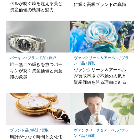
ペルが紡ぐ時を超える美と
に輝く高級ブランドの真髄
資産価値の軌跡と魅力
バーキン
/
ブランド品
/
買取
ヴァンクリーク＆アーペル
/
ブラ
ンド品
/
買取
唯一無二の輝きを放つバー
ヴァンクリーク＆アーペル
キンが紡ぐ資産価値と美意
が買取市場で不動の人気と
識の象徴
資産価値を誇る理由に迫る
ブランド品
/
時計
/
買取
ヴァンクリーク＆アーペル
/
ブラ
ンド品
/
買取
時計がつなぐ時間と文化価