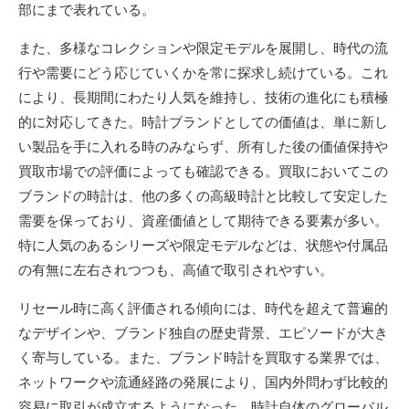
部にまで表れている。
また、多様なコレクションや限定モデルを展開し、時代の流
行や需要にどう応じていくかを常に探求し続けている。これ
により、長期間にわたり人気を維持し、技術の進化にも積極
的に対応してきた。時計ブランドとしての価値は、単に新し
い製品を手に入れる時のみならず、所有した後の価値保持や
買取市場での評価によっても確認できる。買取においてこの
ブランドの時計は、他の多くの高級時計と比較して安定した
需要を保っており、資産価値として期待できる要素が多い。
特に人気のあるシリーズや限定モデルなどは、状態や付属品
の有無に左右されつつも、高値で取引されやすい。
リセール時に高く評価される傾向には、時代を超えて普遍的
なデザインや、ブランド独自の歴史背景、エピソードが大き
く寄与している。また、ブランド時計を買取する業界では、
ネットワークや流通経路の発展により、国内外問わず比較的
容易に取引が成立するようになった。時計自体のグローバル