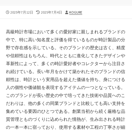
公
最
投
2025年7月12日
2025年7月4日
KOGURE
開
終
稿
日
更
者
新
高級時計市場において多くの愛好家に親しまれるブランドの
日
中で、特に高い知名度と評価を得ているものが時計製品の分
野で存在感を示している。
そのブランドの歴史は古く、精度
や信頼性はもちろん、時代とともに進化してきたデザインや
革新性によって、多くの時計愛好者やコレクターから注目さ
れ続けている。長い年月をかけて築かれたそのブランドの信
頼性は、時計という実用品を超えた価値を持ち、身につける
人の個性や価値観を表現するアイテムの一つとなっている。
このブランドが長い歴史の中で培ってきた技術や品質へのこ
だわりは、他の多くの同業ブランドと比較しても高い支持を
集めている要因のひとつである。創業当初から続く厳格な品
質管理とものづくりに込められた情熱が、生み出される時計
の一本一本に宿っており、使用する素材や工程の丁寧さが細