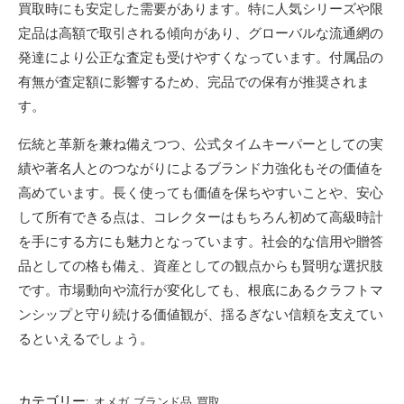
買取時にも安定した需要があります。特に人気シリーズや限
定品は高額で取引される傾向があり、グローバルな流通網の
発達により公正な査定も受けやすくなっています。付属品の
有無が査定額に影響するため、完品での保有が推奨されま
す。
伝統と革新を兼ね備えつつ、公式タイムキーパーとしての実
績や著名人とのつながりによるブランド力強化もその価値を
高めています。長く使っても価値を保ちやすいことや、安心
して所有できる点は、コレクターはもちろん初めて高級時計
を手にする方にも魅力となっています。社会的な信用や贈答
品としての格も備え、資産としての観点からも賢明な選択肢
です。市場動向や流行が変化しても、根底にあるクラフトマ
ンシップと守り続ける価値観が、揺るぎない信頼を支えてい
るといえるでしょう。
カテゴリー:
オメガ
ブランド品
買取