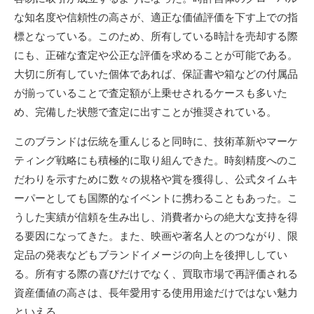
な知名度や信頼性の高さが、適正な価値評価を下す上での指
標となっている。このため、所有している時計を売却する際
にも、正確な査定や公正な評価を求めることが可能である。
大切に所有していた個体であれば、保証書や箱などの付属品
が揃っていることで査定額が上乗せされるケースも多いた
め、完備した状態で査定に出すことが推奨されている。
このブランドは伝統を重んじると同時に、技術革新やマーケ
ティング戦略にも積極的に取り組んできた。時刻精度へのこ
だわりを示すために数々の規格や賞を獲得し、公式タイムキ
ーパーとしても国際的なイベントに携わることもあった。こ
うした実績が信頼を生み出し、消費者からの絶大な支持を得
る要因になってきた。また、映画や著名人とのつながり、限
定品の発表などもブランドイメージの向上を後押ししてい
る。所有する際の喜びだけでなく、買取市場で再評価される
資産価値の高さは、長年愛用する使用用途だけではない魅力
といえる。