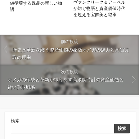
ヴァンクリーク＆アーペル
値循環する逸品の新しい物
が紡ぐ物語と資産価値時代
語
を超える宝飾美と継承
前の投稿
歴史と革新を纏う資産価値の象徴オメガの魅力と高価買
取の理由
次の投稿
オメガの伝統と革新が織りなす高級腕時計の資産価値と
賢い買取戦略
検索
検索