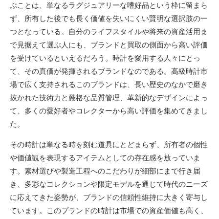
ぶことは、単なるラグジュアリーな嗜好品という枠に留まら
ず、所有した後でも長く価値を失いにくい賢明な選択肢の一
つとなっている。自分のライフスタイルや将来の資産活用ま
で見据えて選ぶ人にも、ブランドと買取の側面から高い評価
を受けているといえるだろう。時計を愛用する人々にとっ
て、その真価が発揮されるブランドなのである。高級時計市
場で広く支持されるこのブランドは、長い歴史のなかで磨き
抜かれた技術力と厳格な品質管理、革新的なデザインによっ
て、多くの愛好者やコレクターから高い評価を集めてきまし
た。
その時計は単なる時を刻む道具にとどまらず、所有者の個性
や価値観を表現するアイテムとしての存在感を放っていま
す。素材選びや製造工程へのこだわりが細部にまで行き届
き、多彩なコレクションや限定モデルを通じて時代のニーズ
に応えてきた姿勢が、ブランドの信頼性維持に大きく寄与し
ています。このブランドの時計は市場での資産価値も高く、