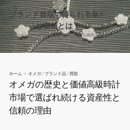
コ
ン
ブランド買取で得られる新た
テ
な価値とは？
ン
検
ツ
索
使わないアイテムが未来の価値に変わる瞬間を体
へ
切
験しよう！
り
ス
替
キ
え
ッ
プ
ホーム
>
オメガ
/
ブランド品
/
買取
オメガの歴史と価値高級時計
市場で選ばれ続ける資産性と
信頼の理由