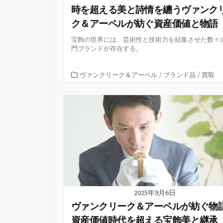
時を超える美と詩情を纏うヴァンク
ク＆アーペルが紡ぐ資産価値と物語
宝飾の世界には、芸術性と技術力を結集させた数々
門ブランドが存在する。
カ
ヴァンクリーク＆アーペル
/
ブランド品
/
買取
テ
ゴ
リ
ー
2025年9月6日
ヴァンクリーク＆アーペルが紡ぐ物
資産価値時代を超える宝飾美と継承