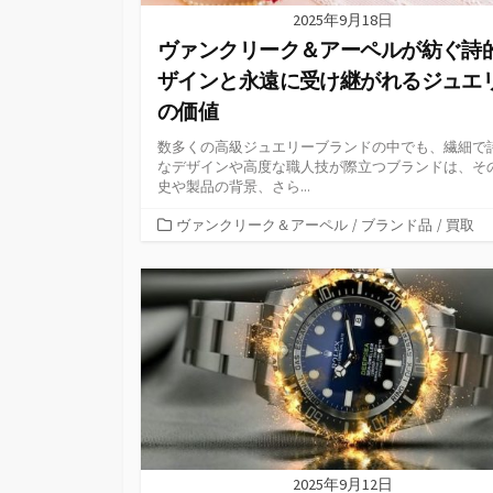
2025年9月18日
ヴァンクリーク＆アーペルが紡ぐ詩
ザインと永遠に受け継がれるジュエ
の価値
数多くの高級ジュエリーブランドの中でも、繊細で
なデザインや高度な職人技が際立つブランドは、そ
史や製品の背景、さら...
カ
ヴァンクリーク＆アーペル
/
ブランド品
/
買取
テ
ゴ
リ
ー
2025年9月12日