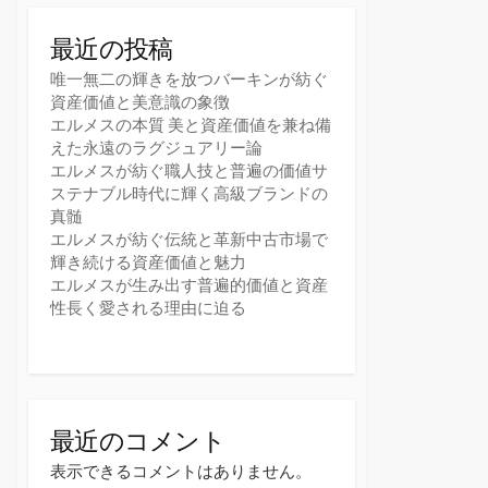
最近の投稿
唯一無二の輝きを放つバーキンが紡ぐ
資産価値と美意識の象徴
エルメスの本質 美と資産価値を兼ね備
えた永遠のラグジュアリー論
エルメスが紡ぐ職人技と普遍の価値サ
ステナブル時代に輝く高級ブランドの
真髄
エルメスが紡ぐ伝統と革新中古市場で
輝き続ける資産価値と魅力
エルメスが生み出す普遍的価値と資産
性長く愛される理由に迫る
最近のコメント
表示できるコメントはありません。