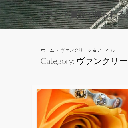
コ
ン
ブランド買取で得られる
テ
ン
ツ
へ
ス
ホーム
> ヴァンクリーク＆アーペル
キ
Category:
ヴァンクリー
ッ
プ