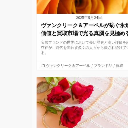
2025年9月24日
ヴァンクリーク＆アーペルが紡ぐ永
価値と買取市場で光る真贋を見極め
宝飾ブランドの世界において長い歴史と高い評価を
存在が、時代を問わず多くの人々から愛され続けて
る。
カ
ヴァンクリーク＆アーペル
/
ブランド品
/
買取
テ
ゴ
リ
ー