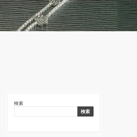
変わる瞬間を体験しよう！
検
索
切
り
替
え
検索
検索