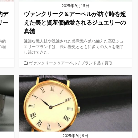
2025年9月15日
的デ
ヴァンクリーク＆アーペルが紡ぐ時を超
リー
えた美と資産価値愛されるジュエリーの
真髄
詩的
繊細な職人技や洗練された美意識を兼ね備えた高級ジュ
の歴
エリーブランドは、長い歴史とともに多くの人々を魅了
し続けてきた。
カ
ヴァンクリーク＆アーペル
/
ブランド品
/
買取
テ
ゴ
リ
ー
2025年9月9日