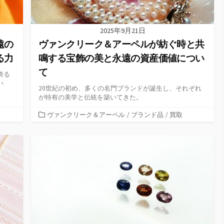
2025年9月21日
遠の
ヴァンクリーク＆アーペルが紡ぐ時と共
る力
鳴する宝飾の美と永遠の資産価値につい
て
誇る
い
20世紀の初め、多くの名門ブランドが誕生し、それぞれ
が特有の美学と伝統を築いてきた。
カ
ヴァンクリーク＆アーペル
/
ブランド品
/
買取
テ
ゴ
リ
ー