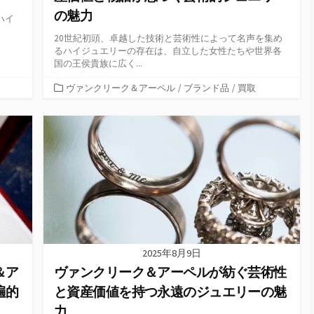
の魅力
ハイ
20世紀初頭、卓越した技術と芸術性によって名声を集め
るハイジュエリーの存在は、自立した女性たちや世界各
国の王侯貴族に広く...
カ
ヴァンクリーク＆アーペル
/
ブランド品
/
買取
テ
ゴ
リ
ー
2025年8月9日
＆ア
ヴァンクリーク＆アーペルが紡ぐ芸術性
遍的
と資産価値を持つ永遠のジュエリーの魅
力