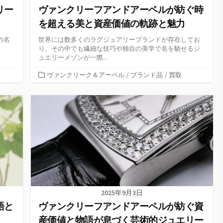
リー
ヴァンクリーフアンドアーペルが紡ぐ時
を超える美と資産価値の軌跡と魅力
の名
世界には数多くのラグジュアリーブランドが存在してお
り、その中でも繊細な技巧や独自の美学で名を馳せるジ
ュエリーメゾンが一際...
カ
ヴァンクリーク＆アーペル
/
ブランド品
/
買取
テ
ゴ
リ
ー
2025年9月3日
語と
ヴァンクリーフアンドアーペルが紡ぐ資
産価値と物語が息づく芸術的ジュエリー