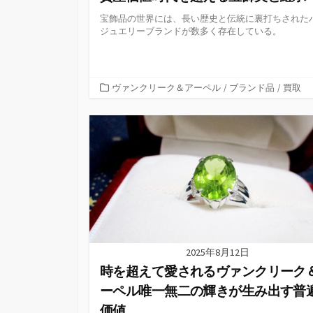
宝飾品の世界には、長い歴史と伝統に裏打ちされた
ジュエリーブランドが数多く存在している。
カ
ヴァンクリーク＆アーペル
/
ブランド品
/
買取
テ
ゴ
リ
ー
2025年8月12日
時を超えて愛されるヴァンクリーク
ーペル唯一無二の輝きが生み出す普
価値