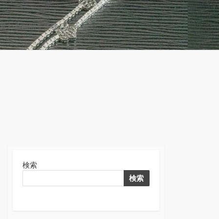
変わる瞬間を体験しよう！
検
索
切
り
替
え
検索
検索