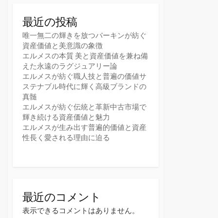
最近の投稿
唯一無二の輝きを放つバーキンが紡ぐ
資産価値と美意識の象徴
エルメスの本質 美と資産価値を兼ね備
えた永遠のラグジュアリー論
エルメスが紡ぐ職人技と普遍の価値サ
ステナブル時代に輝く高級ブランドの
真髄
エルメスが紡ぐ伝統と革新中古市場で
輝き続ける資産価値と魅力
エルメスが生み出す普遍的価値と資産
性長く愛される理由に迫る
最近のコメント
表示できるコメントはありません。