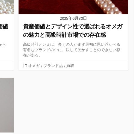
2025年6月30日
価値
資産価値とデザイン性で選ばれるオメガ
の魅力と高級時計市場での存在感
から
高級時計といえば、多くの人がまず最初に思い浮かべる
有名なブランドの中に、決して欠かすことのできない存
在がある。
カ
オメガ
/
ブランド品
/
買取
テ
ゴ
リ
ー