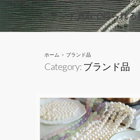
コ
ン
ブランド買取で得られる
テ
ン
ツ
へ
ス
ホーム
> ブランド品
キ
Category:
ブランド品
ッ
プ