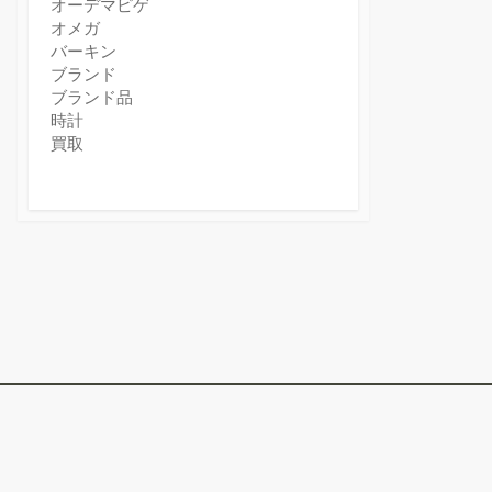
オーデマピゲ
オメガ
バーキン
ブランド
ブランド品
時計
買取