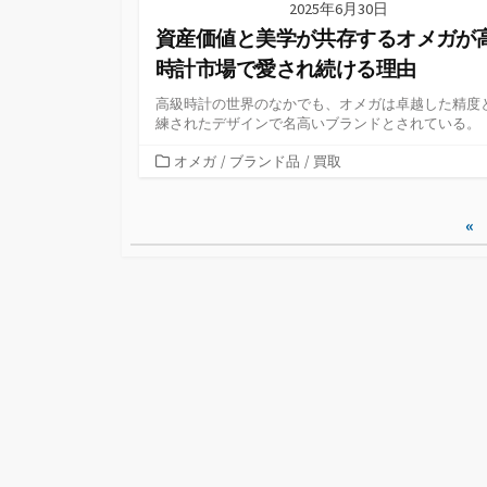
2025年6月30日
資産価値と美学が共存するオメガが
時計市場で愛され続ける理由
高級時計の世界のなかでも、オメガは卓越した精度
練されたデザインで名高いブランドとされている。
カ
オメガ
/
ブランド品
/
買取
テ
ゴ
投
«
リ
ー
稿
の
ペ
ー
ジ
送