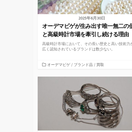
2025年6月30日
オーデマピゲが生み出す唯一無二の
と高級時計市場を牽引し続ける理由
高級時計市場において、その長い歴史と高い技術力
広く認知されているブランドは数少ない。
カ
オーデマピゲ
/
ブランド品
/
買取
テ
ゴ
リ
ー