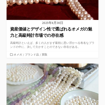
2025年6月30日
資産価値とデザイン性で選ばれるオメガの魅
力と高級時計市場での存在感
高級時計といえば、多くの人がまず最初に思い浮かべる有名なブラ
ンドの中に、決して欠かすことのできない存在がある。
カ
オメガ
/
ブランド品
/
買取
テ
ゴ
リ
ー