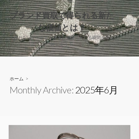
コ
ン
ブランド買取で得られる新た
テ
な価値とは？
ン
検
ツ
索
使わないアイテムが未来の価値に変わる瞬間を体
へ
切
験しよう！
り
ス
替
キ
え
ッ
プ
ホーム
>
Monthly Archive:
2025年6月