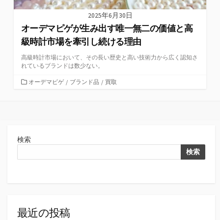
2025年6月30日
オーデマピゲが生み出す唯一無二の価値と高
級時計市場を牽引し続ける理由
高級時計市場において、その長い歴史と高い技術力から広く認知さ
れているブランドは数少ない。
カ
オーデマピゲ
/
ブランド品
/
買取
テ
ゴ
リ
ー
検索
検索
最近の投稿