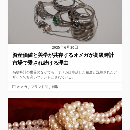
2025年6月30日
資産価値と美学が共存するオメガが高級時計
市場で愛され続ける理由
高級時計の世界のなかでも、オメガは卓越した精度と洗練されたデ
ザインで名高いブランドとされている。
カ
オメガ
/
ブランド品
/
買取
テ
ゴ
リ
ー