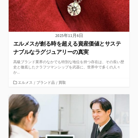
2025年11月6日
エルメスが創る時を超える資産価値とサステ
ナブルなラグジュアリーの真実
高級ブランド業界のなかでも特別な地位を持つ存在は、その長い歴
史と徹底したクラフツマンシップを武器に、世界中で多くの人々
か...
カ
エルメス
/
ブランド品
/
買取
テ
ゴ
リ
ー