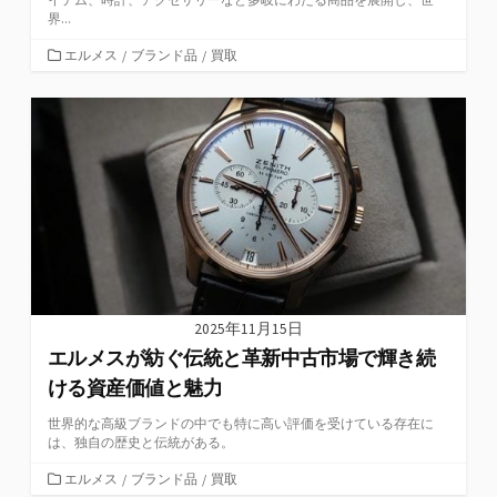
界...
カ
エルメス
/
ブランド品
/
買取
テ
ゴ
リ
ー
2025年11月15日
エルメスが紡ぐ伝統と革新中古市場で輝き続
ける資産価値と魅力
世界的な高級ブランドの中でも特に高い評価を受けている存在に
は、独自の歴史と伝統がある。
カ
エルメス
/
ブランド品
/
買取