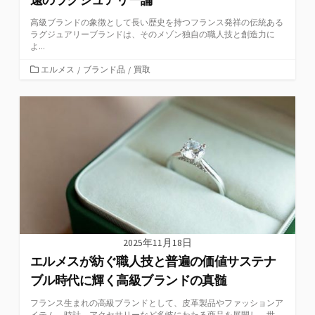
高級ブランドの象徴として長い歴史を持つフランス発祥の伝統ある
ラグジュアリーブランドは、そのメゾン独自の職人技と創造力に
よ...
カ
エルメス
/
ブランド品
/
買取
テ
ゴ
リ
ー
2025年11月18日
エルメスが紡ぐ職人技と普遍の価値サステナ
ブル時代に輝く高級ブランドの真髄
フランス生まれの高級ブランドとして、皮革製品やファッションア
イテム、時計、アクセサリーなど多岐にわたる商品を展開し、世