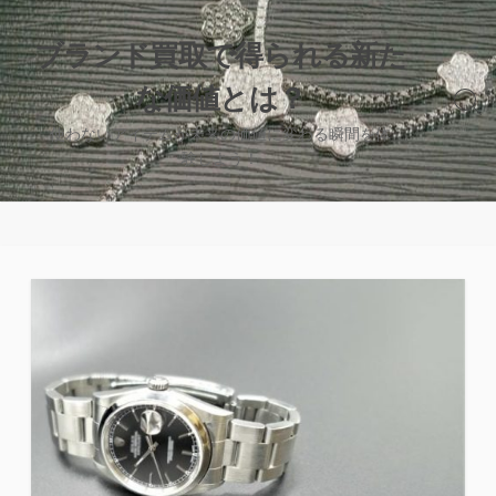
コ
ン
ブランド買取で得られる新た
テ
な価値とは？
ン
検
ツ
索
使わないアイテムが未来の価値に変わる瞬間を体
へ
切
験しよう！
り
ス
替
キ
え
ッ
プ