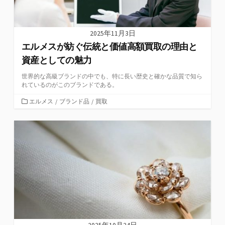
2025年11月3日
エルメスが紡ぐ伝統と価値高額買取の理由と
資産としての魅力
世界的な高級ブランドの中でも、特に長い歴史と確かな品質で知ら
れているのがこのブランドである。
カ
エルメス
/
ブランド品
/
買取
テ
ゴ
リ
ー