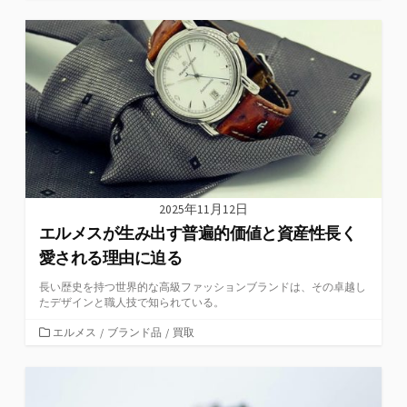
テ
ゴ
リ
ー
2025年11月12日
エルメスが生み出す普遍的価値と資産性長く
愛される理由に迫る
長い歴史を持つ世界的な高級ファッションブランドは、その卓越し
たデザインと職人技で知られている。
カ
エルメス
/
ブランド品
/
買取
テ
ゴ
リ
ー