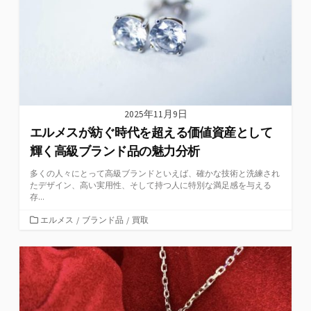
2025年11月9日
エルメスが紡ぐ時代を超える価値資産として
輝く高級ブランド品の魅力分析
多くの人々にとって高級ブランドといえば、確かな技術と洗練され
たデザイン、高い実用性、そして持つ人に特別な満足感を与える
存...
カ
エルメス
/
ブランド品
/
買取
テ
ゴ
リ
ー