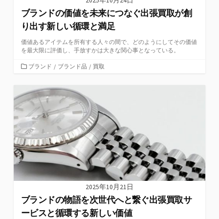
2025年10月24日
ブランドの価値を未来につなぐ出張買取が創
り出す新しい循環と満足
価値あるアイテムを所有する人々の間で、どのようにしてその価値
を最大限に評価し、手放すかは大きな関心事となっている。
カ
ブランド
/
ブランド品
/
買取
テ
ゴ
リ
ー
2025年10月21日
ブランドの物語を次世代へと繋ぐ出張買取サ
ービスと循環する新しい価値