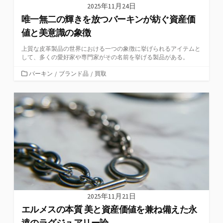
2025年11月24日
唯一無二の輝きを放つバーキンが紡ぐ資産価
値と美意識の象徴
上質な皮革製品の世界における一つの象徴に挙げられるアイテムと
して、多くの愛好家や専門家がその名前を挙げる製品がある。
カ
バーキン
/
ブランド品
/
買取
テ
ゴ
リ
ー
2025年11月21日
エルメスの本質 美と資産価値を兼ね備えた永
遠のラグジュアリー論