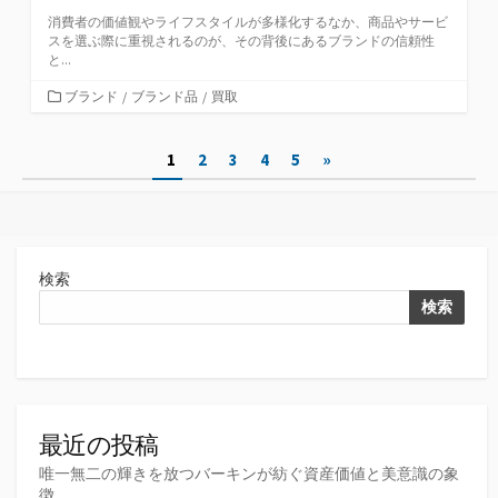
消費者の価値観やライフスタイルが多様化するなか、商品やサービ
スを選ぶ際に重視されるのが、その背後にあるブランドの信頼性
と...
カ
ブランド
/
ブランド品
/
買取
テ
ゴ
投
1
2
3
4
5
»
リ
ー
稿
の
ペ
検索
ー
検索
ジ
送
り
最近の投稿
唯一無二の輝きを放つバーキンが紡ぐ資産価値と美意識の象
徴